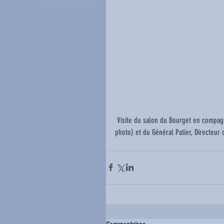
 Visite du salon du Bourget en compagnie des Ailes Limousines, à l'invitation de Pierre Farman (au centre de la 
photo) et du Général Patier, Directeur 