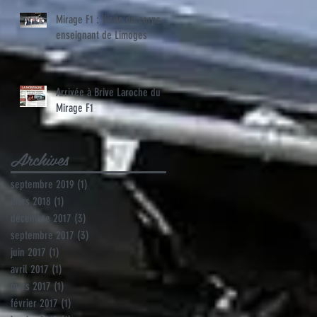
Mirage F1 : Visite du corps
enseignant de Limoges
Arrivée à Brive Laroche du
Mirage F1
Archives
septembre 2019
(1)
1 post
mars 2018
(1)
1 post
décembre 2017
(3)
3 posts
septembre 2017
(3)
3 posts
juin 2017
(1)
1 post
avril 2017
(1)
1 post
mars 2017
(1)
1 post
février 2017
(1)
1 post