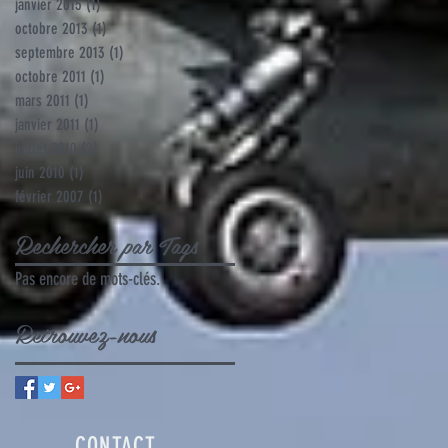
janvier 2015
(1)
1 post
octobre 2013
(1)
1 post
septembre 2013
(1)
1 post
octobre 2011
(1)
1 post
mars 2011
(1)
1 post
janvier 2011
(1)
1 post
juillet 2010
(2)
2 posts
juin 2010
(1)
1 post
février 2007
(1)
1 post
Rechercher par Tags
Pas encore de mots-clés.
Retrouvez-nous
CONTACT