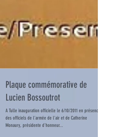
Plaque commémorative de
Lucien Bossoutrot
A Tulle inauguration officielle le 6/10/2011 en présence
des officiels de l'armée de l'air et de Catherine
Monaury, présidente d'honneur...