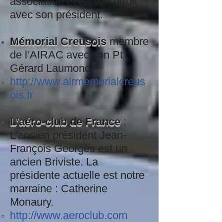
association et en lien étroit
avec son président.
Mémorial Creusois
membre
de l’AIRAC avec son Pt :
Gérard Laumond
http://www.airmemorialcreus
ois.fr
L’aéro-club de France
:
L'ancien président Jean-
François Georges est un
ancien Briviste. La
présidente actuelle est notre
marraine : Catherine
Monaury.
http://www.aeroclub.com