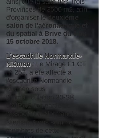
ainsi que la salle des Trois
Provinces de 3500 m2, afin
d'organiser le
deuxième
salon de l'aéronautique et
du spatial à Brive du 6 au
15 octobre 2018
.
L’escadrille Normandie-
Niémen
: Le Mirage F1 CT
n° 252, a été affecté à
l'escadrille Normandie
Niemen sous
l'immatriculation 30-SK.
L'AIRAC fait partie de
l'association Normandie
Niemen. Nous sommes
membres de cette