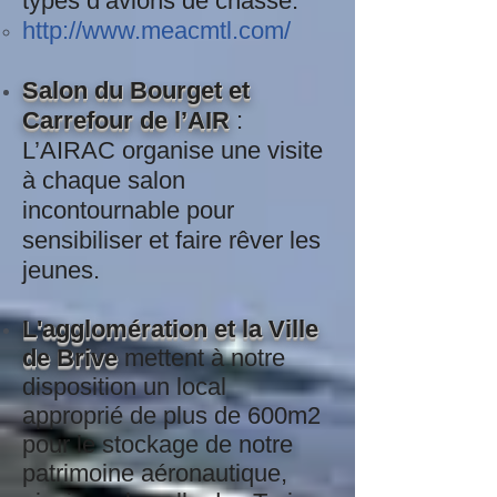
types d’avions de chasse.
http://www.meacmtl.com/
Salon du Bourget et
Carrefour de l’AIR
:
L’AIRAC organise une visite
à chaque salon
incontournable pour
sensibiliser et faire rêver les
jeunes.
L'agglomération et la Ville
de Brive
mettent à notre
disposition un local
approprié de plus de 600m2
pour le stockage de notre
patrimoine aéronautique,