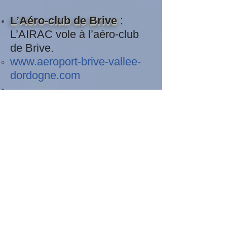
L’Aéro-club de Brive
:
L’AIRAC vole à l’aéro-club
de Brive.
www.aeroport-brive-vallee-
dordogne.com
L'aéroport Brive - Vallée de
la Dordogne
http://www.brivair.com
THALÈS
très fort partenaire
avec le Président de l’unité
Briviste Mr Barré.