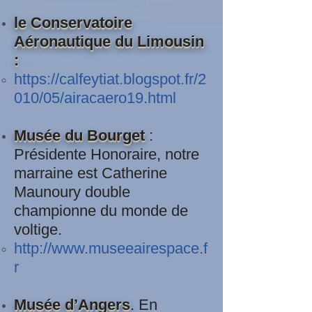
le Conservatoire
Aéronautique du Limousin
:
https://calfeytiat.blogspot.fr/2
010/05/airacaero19.html
Musée du Bourget
:
Présidente Honoraire, notre
marraine est Catherine
Maunoury double
championne du monde de
voltige.
http://www.museeairespace.f
r
Musée d’Angers
. En