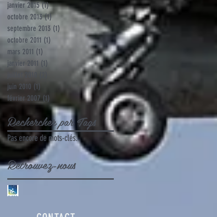
janvier 2015
(1)
1 post
octobre 2013
(1)
1 post
septembre 2013
(1)
1 post
octobre 2011
(1)
1 post
mars 2011
(1)
1 post
janvier 2011
(1)
1 post
juillet 2010
(2)
2 posts
juin 2010
(1)
1 post
février 2007
(1)
1 post
Rechercher par Tags
Pas encore de mots-clés.
Retrouvez-nous