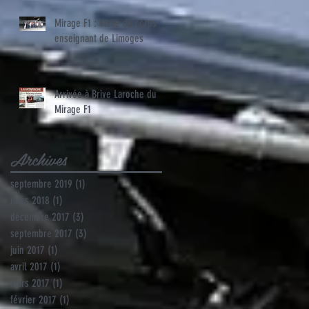
Mirage F1 : Visite du corps
enseignant de Limoges
Arrivée à Brive Laroche du
Mirage F1
Archives
septembre 2019
(1)
1 post
mars 2018
(1)
1 post
décembre 2017
(3)
3 posts
septembre 2017
(3)
3 posts
juin 2017
(1)
1 post
avril 2017
(1)
1 post
mars 2017
(1)
1 post
février 2017
(1)
1 post