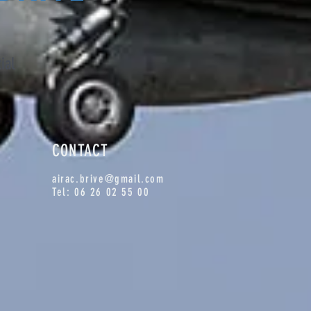
tial
CONTACT
airac.brive@gmail.com
Tel: 06 26 02 55 00