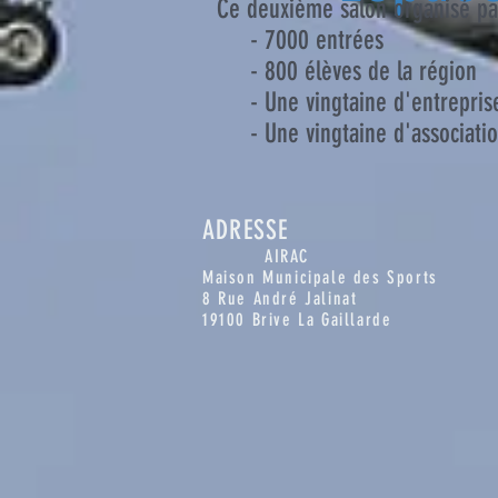
Ce deuxième salon organisé par
- 7000 entrées
- 800 élèves de la région
- Une vingtaine d'entreprises 
- Une vingtaine d'associati
ADRESSE
AIRAC
Maison Municipale des Sports
8 Rue André Jalinat
19100 Brive La Gaillarde