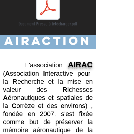
Document Presse à télécharger.pdf
AIRACTION
AIRAC
L'association
(
A
ssociation
I
nteractive pour
la Recherche et la mise en
valeur des
R
ichesses
A
éronautiques et spatiales de
la
C
orrèze et des environs) ,
fondée en 2007, s'est fixée
comme but de préserver la
mémoire aéronautique de la