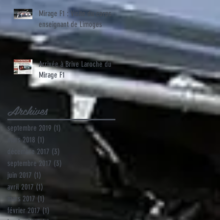
Mirage F1 : Visite du corps
enseignant de Limoges
Arrivée à Brive Laroche du
Mirage F1
Archives
septembre 2019
(1)
1 post
mars 2018
(1)
1 post
décembre 2017
(3)
3 posts
septembre 2017
(3)
3 posts
juin 2017
(1)
1 post
avril 2017
(1)
1 post
mars 2017
(1)
1 post
février 2017
(1)
1 post