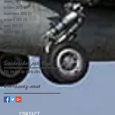
janvier 2015
(1)
1 post
octobre 2013
(1)
1 post
septembre 2013
(1)
1 post
octobre 2011
(1)
1 post
mars 2011
(1)
1 post
janvier 2011
(1)
1 post
juillet 2010
(2)
2 posts
juin 2010
(1)
1 post
février 2007
(1)
1 post
Rechercher par Tags
Pas encore de mots-clés.
Retrouvez-nous
CONTACT