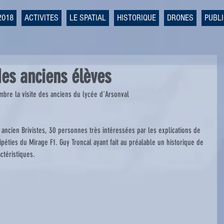
2018
ACTIVITES
LE SPATIAL
HISTORIQUE
DRONES
PUBL
des anciens élèves
bre la visite des anciens du lycée d'Arsonval
 ancien Brivistes, 30 personnes très intéressées par les explications de 
ripéties du Mirage F1. Guy Troncal ayant fait au préalable un historique de 
ctéristiques.