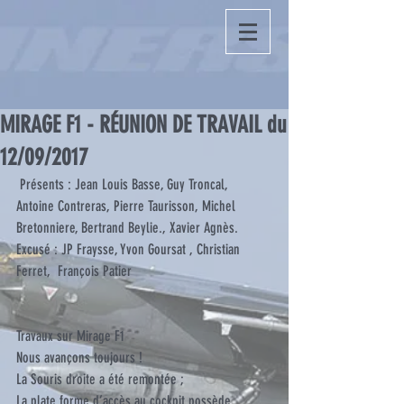
MIRAGE F1 - RÉUNION DE TRAVAIL du
12/09/2017
 Présents : Jean Louis Basse, Guy Troncal,  
Antoine Contreras, Pierre Taurisson, Michel 
Bretonniere, Bertrand Beylie., Xavier Agnès.
Excusé : JP Fraysse, Yvon Goursat , Christian 
Ferret,  François Patier
Travaux sur Mirage F1
Nous avançons toujours !
La Souris droite a été remontée ;
La plate forme d’accès au cockpit possède 