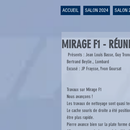
ACCUEIL
SALON 2024
SALON 
MIRAGE F1 - RÉUN
 Présents : Jean Louis Basse, Guy Troncal, François Patier, Antoine Contreras, Christian Ferret, Pierre Taurisson,, 
Bertrand Beylie., Lombard
Excusé : JP Fraysse, Yvon Goursat
Travaux sur Mirage F1
Nous avançons !
Les travaux de nettoyage sont quasi t
Le cache souris de droite a été posit
être plus rapide.
Pierre avance bien sur la plate forme d