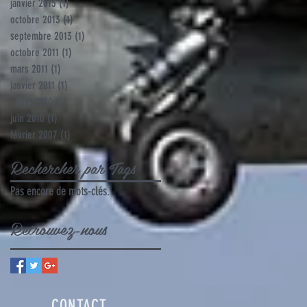
janvier 2015
(1)
1 post
octobre 2013
(1)
1 post
septembre 2013
(1)
1 post
octobre 2011
(1)
1 post
mars 2011
(1)
1 post
janvier 2011
(1)
1 post
juillet 2010
(2)
2 posts
juin 2010
(1)
1 post
février 2007
(1)
1 post
Rechercher par Tags
Pas encore de mots-clés.
Retrouvez-nous
CONTACT