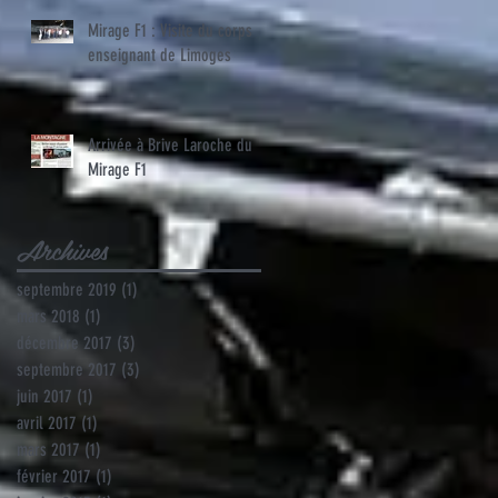
Mirage F1 : Visite du corps
enseignant de Limoges
Arrivée à Brive Laroche du
Mirage F1
Archives
septembre 2019
(1)
1 post
mars 2018
(1)
1 post
décembre 2017
(3)
3 posts
septembre 2017
(3)
3 posts
juin 2017
(1)
1 post
avril 2017
(1)
1 post
mars 2017
(1)
1 post
février 2017
(1)
1 post