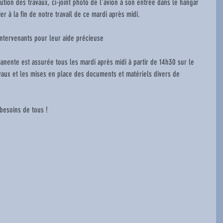
ution des travaux, ci-joint photo de l’avion à son entrée dans le hangar 
er à la fin de notre travail de ce mardi après midi.
rci aux intervenants pour leur aide précieuse
ente est assurée tous les mardi après midi à partir de 14h30 sur le 
vaux et les mises en place des documents et matériels divers de 
        Nous aurons besoins de tous !