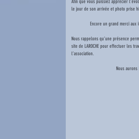
Afin que vous puissiez apprécier l’évol
le jour de son arrivée et photo prise hi
               Encore un grand me
Nous rappelons qu’une présence perman
site de LAROCHE pour effectuer les tra
l’association.
                            